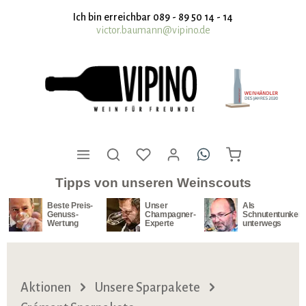
nhalt springen
Ich bin erreichbar 089 - 89 50 14 - 14
victor.baumann@vipino.de
Tipps von unseren Weinscouts
Beste Preis-
Unser
Als
Genuss-
Champagner-
Schnutentunker
Wertung
Experte
unterwegs
Aktionen
Unsere Sparpakete