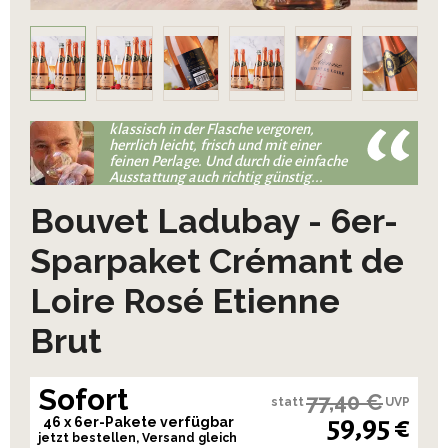
klassisch in der Flasche vergoren,
herrlich leicht, frisch und mit einer
feinen Perlage. Und durch die einfache
Ausstattung auch richtig günstig...
Bouvet Ladubay - 6er-
Sparpaket Crémant de
Loire Rosé Etienne
Brut
Sofort
77,40 €
statt
UVP
59,95 €
46 x 6er-Pakete verfügbar
jetzt bestellen, Versand gleich