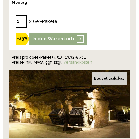
Montag
x 6er-Pakete
In den Warenkorb
-23%
Preis pro x 6er-Paket (4.5L) = 13,32 € /1L
Preise inkl. MwSt. ggf. zzgl.
Versandkosten
Bouvet Ladubay