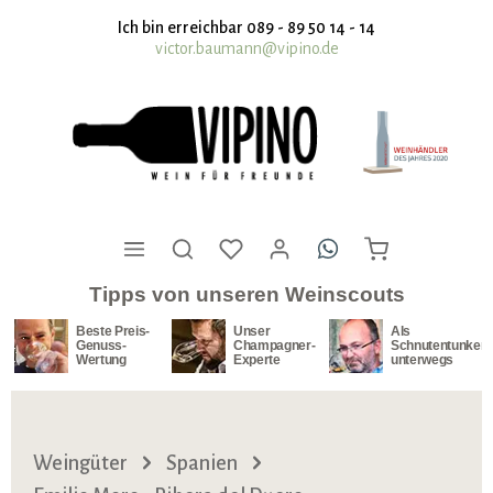
nhalt springen
Ich bin erreichbar 089 - 89 50 14 - 14
victor.baumann@vipino.de
Tipps von unseren Weinscouts
Beste Preis-
Unser
Als
Genuss-
Champagner-
Schnutentunker
Wertung
Experte
unterwegs
Weingüter
Spanien