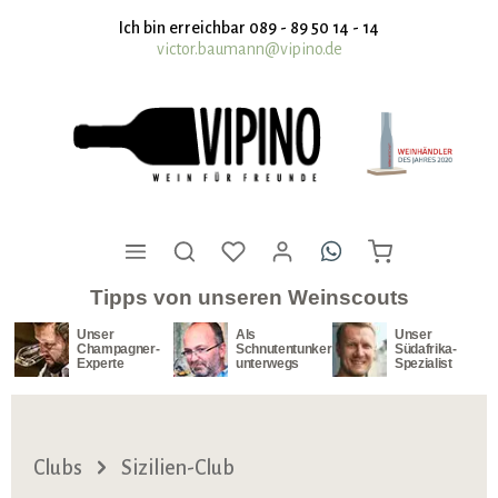
nhalt springen
Ich bin erreichbar 089 - 89 50 14 - 14
victor.baumann@vipino.de
Tipps von unseren Weinscouts
Unser
Als
Unser
Champagner-
Schnutentunker
Südafrika-
Experte
unterwegs
Spezialist
Clubs
Sizilien-Club