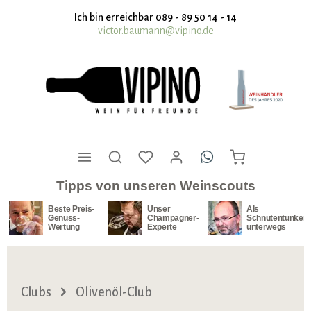
nhalt springen
Ich bin erreichbar 089 - 89 50 14 - 14
victor.baumann@vipino.de
Tipps von unseren Weinscouts
Beste Preis-
Unser
Als
Genuss-
Champagner-
Schnutentunker
Wertung
Experte
unterwegs
Clubs
Olivenöl-Club