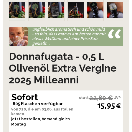
unglaublich aromatisch und schön mild
- so fein, dass man es am besten nur mit
etwas Weißbrot und einer Prise Salz
genießt...
Donnafugata - 0,5 L
Olivenöl Extra Vergine
2025 Milleanni
Sofort
22,80 €
statt
UVP
15,95 €
605 Flaschen verfügbar
von 720, die am 03.08. aus Italien
kamen.
jetzt bestellen, Versand gleich
Montag