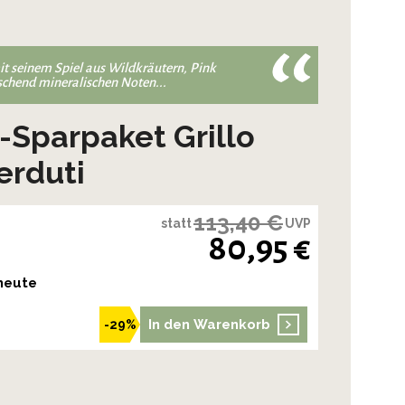
it seinem Spiel aus Wildkräutern, Pink
schend mineralischen Noten...
-Sparpaket Grillo
erduti
113,40 €
statt
UVP
80,95 €
 heute
In den Warenkorb
-29%