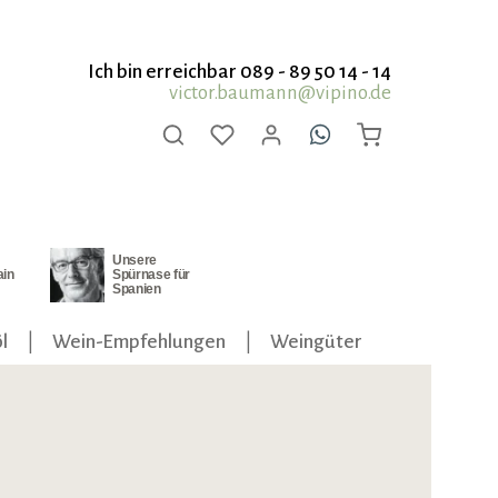
Ich bin erreichbar 089 - 89 50 14 - 14
victor.baumann@vipino.de
Unsere
ain
Spürnase für
Spanien
l
Wein-Empfehlungen
Weingüter