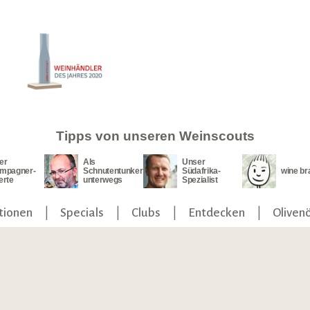
Tipps von unseren Weinscouts
er
Als
Unser
mpagner-
Schnutentunker
Südafrika-
wine br
erte
unterwegs
Spezialist
tionen
Specials
Clubs
Entdecken
Olivenö