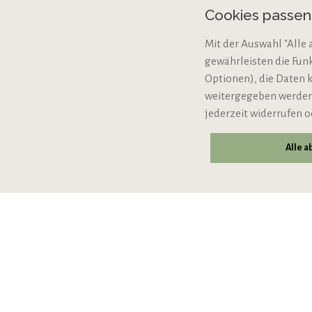
Cookies passe
Cookie-Einstellungen
Mit der Auswahl "Alle 
Bio-Zertifizierung
gewährleisten die Fun
VERTRAG WIDERRUFE
Optionen), die Daten 
weitergegeben werden,
jederzeit widerrufen o
Alle 
© 2026 VIPINO - Wein für Freunde