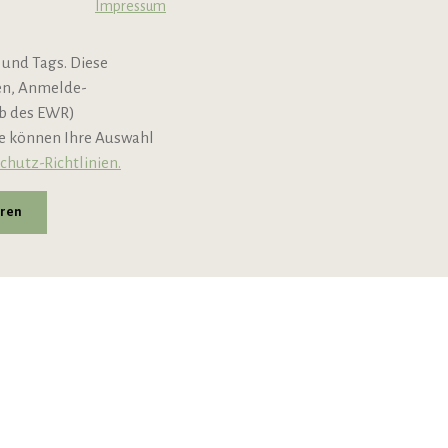
Impressum
B2B
 und Tags. Diese
Newsletter
nen, Anmelde-
lb des EWR)
ie können Ihre Auswahl
chutz-Richtlinien.
eren
andkosten