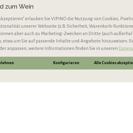
nd zum Wein
AGB
akzeptieren" erlauben Sie VIPINO die Nutzung von Cookies, Pixeln
Impressum
ktionalität unserer Webseite (z.B. Sicherheit, Warenkorb-Funktio
N
Jugendschutz
können aber auch zu Marketing-Zwecken an Dritte (auch außerha
 etwa um Sie auf passende Inhalte und Angebote hinzuweisen. S
der anpassen, weitere Informationen finden Sie in unseren
Datens
ablehnen
Konfigurieren
Alle Cookies akzepti
* Alle Preise inkl. gesetzl. Mehrwertsteuer zzgl.
Vers