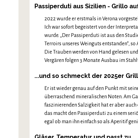
Passiperduti aus Sizilien - Grillo a
2022 wurde er erstmals in Verona vorgeste
Ich war sofort begeistert von der Interpret
wurde. „Der Passiperduti ist aus den Studi
Terroirs unseres Weinguts entstanden”, s
Die Trauben werden von Hand gelesen und
Vergären folgen 3 Monate Ausbau im Stahlt
...und so schmeckt der 2025er Gri
Er ist wieder genau auf den Punkt mit sein
überraschend mineralischen Noten. Am Gaume
faszinierenden Salzigkeit hat er aber auch
das macht den Passiperduti zu einem seriö
egal ob man ihn einfach so als Aperitif ge
Gläser, Temperatur und passt zu...