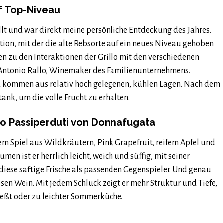
uf Top-Niveau
llt und war direkt meine persönliche Entdeckung des Jahres.
ation, mit der die alte Rebsorte auf ein neues Niveau gehoben
en zu den Interaktionen der Grillo mit den verschiedenen
o Antonio Rallo, Winemaker des Familienunternehmens.
 kommen aus relativ hoch gelegenen, kühlen Lagen. Nach dem
ank, um die volle Frucht zu erhalten.
llo Passiperduti von Donnafugata
em Spiel aus Wildkräutern, Pink Grapefruit, reifem Apfel und
n ist er herrlich leicht, weich und süffig, mit seiner
 diese saftige Frische als passenden Gegenspieler. Und genau
sen Wein. Mit jedem Schluck zeigt er mehr Struktur und Tiefe,
nießt oder zu leichter Sommerküche.