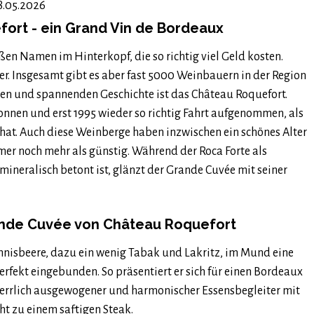
.05.2026
ort - ein Grand Vin de Bordeaux
en Namen im Hinterkopf, die so richtig viel Geld kosten.
r. Insgesamt gibt es aber fast 5000 Weinbauern in der Region
ngen und spannenden Geschichte ist das Château Roquefort.
nnen und erst 1995 wieder so richtig Fahrt aufgenommen, als
hat. Auch diese Weinberge haben inzwischen ein schönes Alter
mer noch mehr als günstig. Während der Roca Forte als
mineralisch betont ist, glänzt der Grande Cuvée mit seiner
rande Cuvée von Château Roquefort
nisbeere, dazu ein wenig Tabak und Lakritz, im Mund eine
erfekt eingebunden. So präsentiert er sich für einen Bordeaux
errlich ausgewogener und harmonischer Essensbegleiter mit
ht zu einem saftigen Steak.