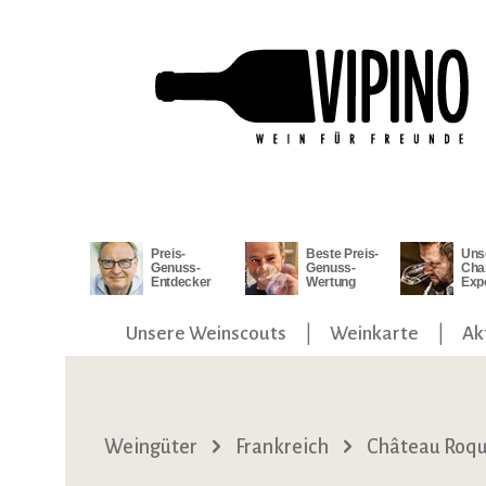
ngen
Zur Hauptnavigation springen
Preis-
Beste Preis-
Uns
Genuss-
Genuss-
Cha
Entdecker
Wertung
Exp
Unsere Weinscouts
Weinkarte
Ak
Weingüter
Frankreich
Château Roqu