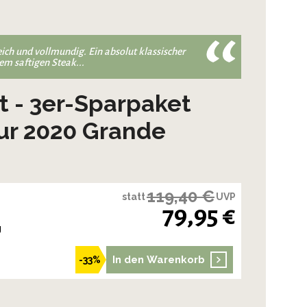
ich und vollmundig. Ein absolut klassischer
em saftigen Steak...
 - 3er-Sparpaket
ur 2020 Grande
119,40 €
statt
UVP
79,95 €
g
In den Warenkorb
-33%