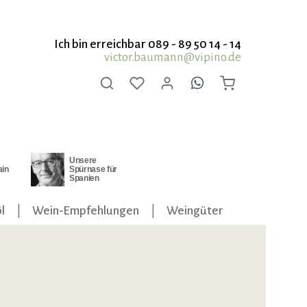
Ich bin erreichbar 089 - 89 50 14 - 14
victor.baumann@vipino.de
Unsere
ain
Spürnase für
Spanien
l
Wein-Empfehlungen
Weingüter