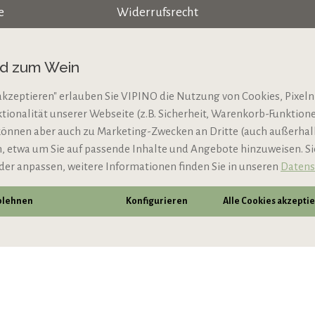
e
Widerrufsrecht
Datenschutz
nd zum Wein
AGB
akzeptieren" erlauben Sie VIPINO die Nutzung von Cookies, Pixeln
Impressum
ktionalität unserer Webseite (z.B. Sicherheit, Warenkorb-Funktio
N
Jugendschutz
können aber auch zu Marketing-Zwecken an Dritte (auch außerha
 etwa um Sie auf passende Inhalte und Angebote hinzuweisen. S
der anpassen, weitere Informationen finden Sie in unseren
Datens
ablehnen
Konfigurieren
Alle Cookies akzepti
* Alle Preise inkl. gesetzl. Mehrwertsteuer zzgl.
Vers