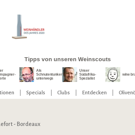
Tipps von unseren Weinscouts
er
Als
Unser
mpagner-
Schnutentunker
Südafrika-
wine br
erte
unterwegs
Spezialist
tionen
Specials
Clubs
Entdecken
Olivenö
efort - Bordeaux