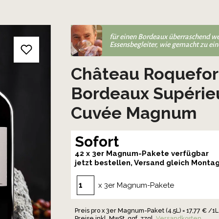
für einen Bordeaux überraschend we
Essensbegleiter, wie gemacht zu ein
Château Roquefort
Bordeaux Supérie
Cuvée Magnum
Sofort
42 x 3er Magnum-Pakete verfügbar
jetzt bestellen, Versand gleich Monta
x 3er Magnum-Pakete
Preis pro x 3er Magnum-Paket (4.5L) = 17,77 € /1L
Preise inkl. MwSt. ggf. zzgl.
Versandkosten