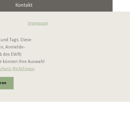
Kontakt
Jobs & Karriere
Impressum
B2B
 und Tags. Diese
Newsletter
nen, Anmelde-
lb des EWR)
ie können Ihre Auswahl
chutz-Richtlinien.
eren
andkosten