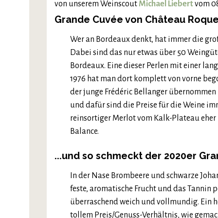
von unserem Weinscout
Michael Liebert
vom 08
Grande Cuvée von Château Roquef
Wer an Bordeaux denkt, hat immer die groß
Dabei sind das nur etwas über 50 Weingüte
Bordeaux. Eine dieser Perlen mit einer la
1976 hat man dort komplett von vorne bego
der junge Frédéric Bellanger übernommen 
und dafür sind die Preise für die Weine im
reinsortiger Merlot vom Kalk-Plateau eher 
Balance.
...und so schmeckt der 2020er G
In der Nase Brombeere und schwarze Johan
feste, aromatische Frucht und das Tannin p
überraschend weich und vollmundig. Ein h
tollem Preis/Genuss-Verhältnis, wie gemac