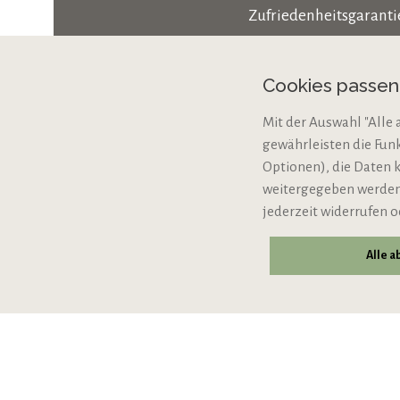
Zufriedenheitsgaranti
Zahlungsarten
Cookies passe
Cookie-Einstellungen
Mit der Auswahl "Alle 
Bio-Zertifizierung
gewährleisten die Fun
VERTRAG WIDERRUFE
Optionen), die Daten 
weitergegeben werden,
jederzeit widerrufen o
Alle 
© 2026 VIPINO - Wein für Freunde