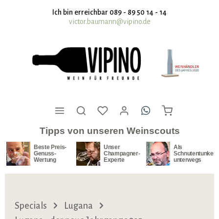
nhalt springen
Ich bin erreichbar 089 - 89 50 14 - 14
victor.baumann@vipino.de
Tipps von unseren Weinscouts
Beste Preis-
Unser
Als
Genuss-
Champagner-
Schnutentunker
Wertung
Experte
unterwegs
Specials
Lugana