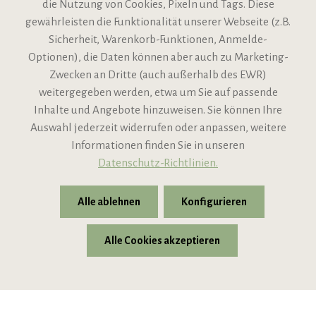
die Nutzung von Cookies, Pixeln und Tags. Diese
gewährleisten die Funktionalität unserer Webseite (z.B.
Sicherheit, Warenkorb-Funktionen, Anmelde-
VIPINO Service
Optionen), die Daten können aber auch zu Marketing-
Zwecken an Dritte (auch außerhalb des EWR)
Informationen
weitergegeben werden, etwa um Sie auf passende
Inhalte und Angebote hinzuweisen. Sie können Ihre
Support
Auswahl jederzeit widerrufen oder anpassen, weitere
Informationen finden Sie in unseren
Datenschutz-Richtlinien.
Alle ablehnen
Konfigurieren
Alle Cookies akzeptieren
* Alle Preise inkl. gesetzl. Mehrwertsteuer zzgl.
Versandkosten
© 2026 VIPINO - Wein für Freunde