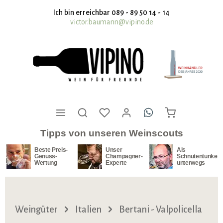
nhalt springen
Ich bin erreichbar 089 - 89 50 14 - 14
victor.baumann@vipino.de
Tipps von unseren Weinscouts
Beste Preis-
Unser
Als
Genuss-
Champagner-
Schnutentunker
Wertung
Experte
unterwegs
Weingüter
Italien
Bertani - Valpolicella