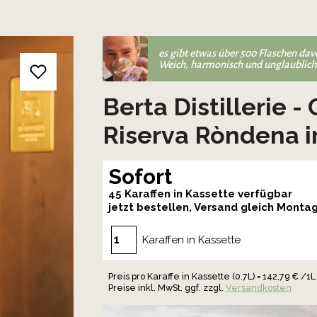
es gibt etwas über 500 Flaschen davo
Weich, harmonisch und unglaublich i
Berta Distillerie 
Riserva Ròndena i
Sofort
45 Karaffen in Kassette verfügbar
jetzt bestellen, Versand gleich Monta
Karaffen in Kassette
Preis pro Karaffe in Kassette (0.7L) = 142,79 € /1L
Preise inkl. MwSt. ggf. zzgl.
Versandkosten