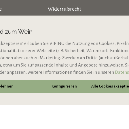
e
Widerrufsrecht
Datenschutz
nd zum Wein
AGB
akzeptieren" erlauben Sie VIPINO die Nutzung von Cookies, Pixeln
Impressum
ktionalität unserer Webseite (z.B. Sicherheit, Warenkorb-Funktio
N
Jugendschutz
können aber auch zu Marketing-Zwecken an Dritte (auch außerha
 etwa um Sie auf passende Inhalte und Angebote hinzuweisen. S
der anpassen, weitere Informationen finden Sie in unseren
Datens
ablehnen
Konfigurieren
Alle Cookies akzepti
* Alle Preise inkl. gesetzl. Mehrwertsteuer zzgl.
Vers