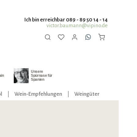
Ich bin erreichbar 089 - 89 50 14 - 14
victor.baumann@vipino.de
Unsere
ain
Spürnase für
Spanien
l
Wein-Empfehlungen
Weingüter