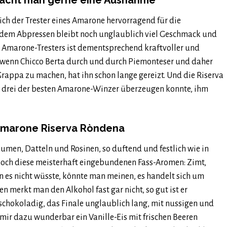
macht man gerne eine Ausnahme
sich der Trester eines Amarone hervorragend für die
 dem Abpressen bleibt noch unglaublich viel Geschmack und
es Amarone-Tresters ist dementsprechend kraftvoller und
 wenn Chicco Berta durch und durch Piemonteser und daher
rappa zu machen, hat ihn schon lange gereizt. Und die Riserva
er drei der besten Amarone-Winzer überzeugen konnte, ihm
 Amarone Riserva Ròndena
aumen, Datteln und Rosinen, so duftend und festlich wie in
och diese meisterhaft eingebundenen Fass-Aromen: Zimt,
n es nicht wüsste, könnte man meinen, es handelt sich um
 merkt man den Alkohol fast gar nicht, so gut ist er
 schokoladig, das Finale unglaublich lang, mit nussigen und
ir dazu wunderbar ein Vanille-Eis mit frischen Beeren