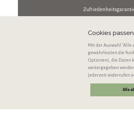
Zufriedenheitsgaranti
Zahlungsarten
Cookies passe
Cookie-Einstellungen
Mit der Auswahl "Alle 
Bio-Zertifizierung
gewährleisten die Fun
VERTRAG WIDERRUFE
Optionen), die Daten 
weitergegeben werden,
jederzeit widerrufen o
Alle 
© 2026 VIPINO - Wein für Freunde