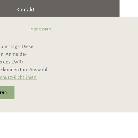
Kontakt
Jobs & Karriere
Impressum
B2B
 und Tags. Diese
Newsletter
nen, Anmelde-
lb des EWR)
ie können Ihre Auswahl
chutz-Richtlinien.
eren
andkosten