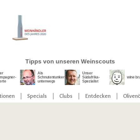
Tipps von unseren Weinscouts
er
Als
Unser
mpagner-
Schnutentunker
Südafrika-
wine br
erte
unterwegs
Spezialist
tionen
Specials
Clubs
Entdecken
Olivenö