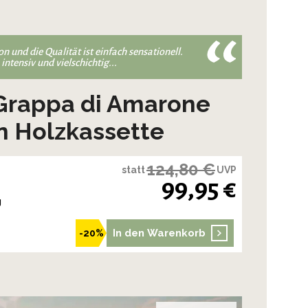
n und die Qualität ist einfach sensationell.
ntensiv und vielschichtig...
- Grappa di Amarone
n Holzkassette
124,80 €
statt
UVP
99,95 €
g
In den Warenkorb
-20%