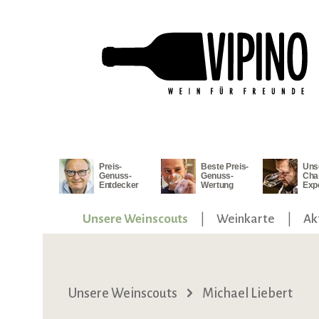
ngen
Zur Hauptnavigation springen
Preis-
Beste Preis-
Uns
Genuss-
Genuss-
Cha
Entdecker
Wertung
Exp
Unsere Weinscouts
Weinkarte
Ak
Unsere Weinscouts
Michael Liebert