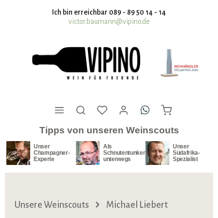
nhalt springen
Ich bin erreichbar 089 - 89 50 14 - 14
victor.baumann@vipino.de
Tipps von unseren Weinscouts
Unser
Als
Unser
Champagner-
Schnutentunker
Südafrika-
Experte
unterwegs
Spezialist
Unsere Weinscouts
Michael Liebert