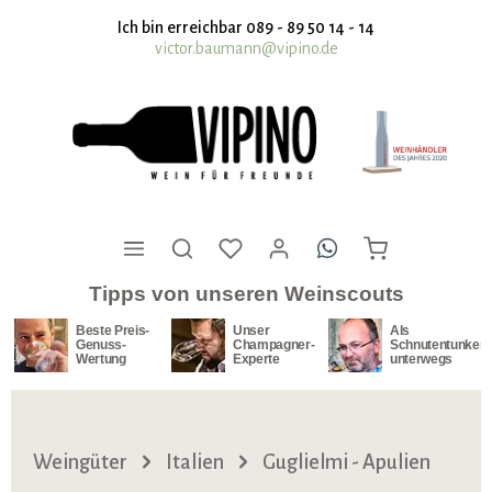
nhalt springen
Ich bin erreichbar 089 - 89 50 14 - 14
victor.baumann@vipino.de
Tipps von unseren Weinscouts
Beste Preis-
Unser
Als
Genuss-
Champagner-
Schnutentunker
Wertung
Experte
unterwegs
Weingüter
Italien
Guglielmi - Apulien