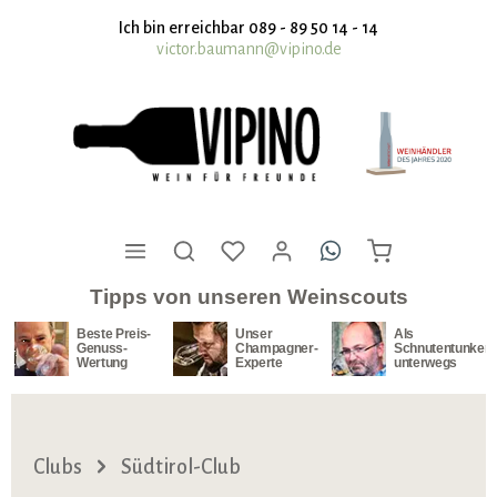
nhalt springen
Ich bin erreichbar 089 - 89 50 14 - 14
victor.baumann@vipino.de
Tipps von unseren Weinscouts
Beste Preis-
Unser
Als
Genuss-
Champagner-
Schnutentunker
Wertung
Experte
unterwegs
Clubs
Südtirol-Club