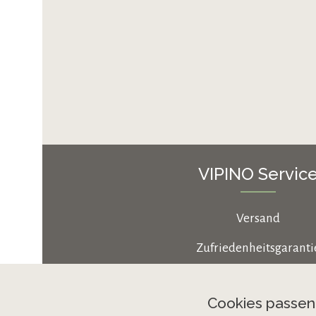
VIPINO Servic
Versand
Zufriedenheitsgaranti
Zahlungsarten
Cookies passe
Cookie-Einstellungen