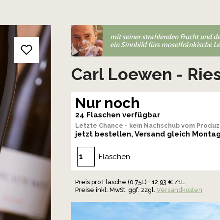
mit seiner strahlenden Frucht und d
ein Sinnbild fürs moselfränkische Le
Carl Loewen - Rie
Nur noch
24 Flaschen verfügbar
Letzte Chance - kein Nachschub vom Produz
jetzt bestellen, Versand gleich Monta
Flaschen
Preis pro Flasche (0.75L) = 12,93 € /1L
Preise inkl. MwSt. ggf. zzgl.
Versandkosten