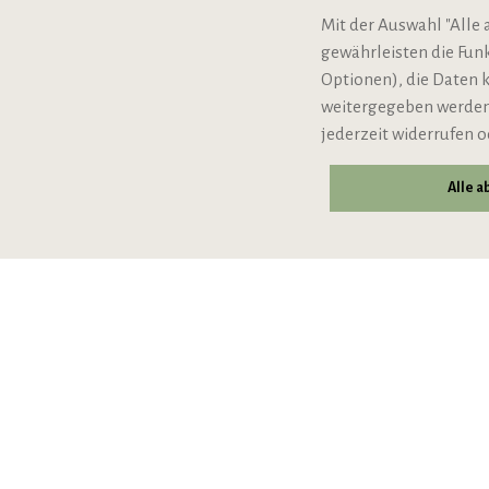
Mit der Auswahl "Alle 
Bio-Zertifizierung
gewährleisten die Fun
VERTRAG WIDERRUFE
Optionen), die Daten 
weitergegeben werden,
jederzeit widerrufen o
Alle 
© 2026 VIPINO - Wein für Freunde