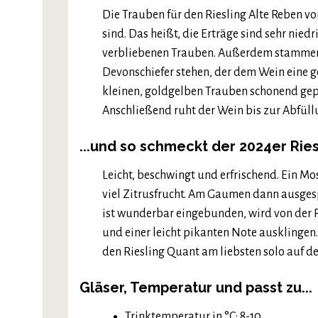
Die Trauben für den Riesling Alte Reben v
sind. Das heißt, die Erträge sind sehr nied
verbliebenen Trauben. Außerdem stammen 
Devonschiefer stehen, der dem Wein eine ge
kleinen, goldgelben Trauben schonend gep
Anschließend ruht der Wein bis zur Abfüll
...und so schmeckt der 2024er Rie
Leicht, beschwingt und erfrischend. Ein Mose
viel Zitrusfrucht. Am Gaumen dann ausgesp
ist wunderbar eingebunden, wird von der Ri
und einer leicht pikanten Note ausklingen.
den Riesling Quant am liebsten solo auf de
Gläser, Temperatur und passt zu...
Trinktemperatur in °C: 8-10