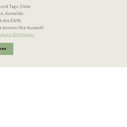
 und Tags. Diese
Newsletter
nen, Anmelde-
lb des EWR)
ie können Ihre Auswahl
chutz-Richtlinien.
eren
andkosten