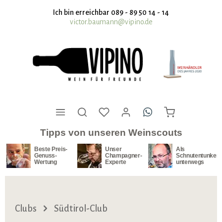
nhalt springen
Ich bin erreichbar 089 - 89 50 14 - 14
victor.baumann@vipino.de
Tipps von unseren Weinscouts
Beste Preis-
Unser
Als
Genuss-
Champagner-
Schnutentunker
Wertung
Experte
unterwegs
Clubs
Südtirol-Club