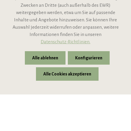
Zwecken an Dritte (auch außerhalb des EWR)
Informationen
weitergegeben werden, etwa um Sie auf passende
Inhalte und Angebote hinzuweisen. Sie können Ihre
Support
Auswahl jederzeit widerrufen oder anpassen, weitere
Informationen finden Sie in unseren
Datenschutz-Richtlinien.
Alle ablehnen
Konfigurieren
Alle Cookies akzeptieren
* Alle Preise inkl. gesetzl. Mehrwertsteuer zzgl.
Versandkosten
© 2026 VIPINO - Wein für Freunde